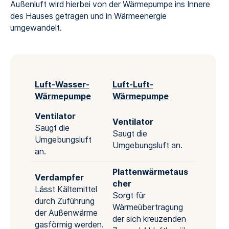
Außenluft wird hierbei von der Wärmepumpe ins Innere
des Hauses getragen und in Wärmeenergie
umgewandelt.
Luft-Wasser-
Luft-Luft-
Wärmepumpe
Wärmepumpe
Ventilator
Ventilator
Saugt die
Saugt die
Umgebungsluft
Umgebungsluft an.
an.
Plattenwärmetaus
Verdampfer
cher
Lässt Kältemittel
Sorgt für
durch Zuführung
Wärmeübertragung
der Außenwärme
der sich kreuzenden
gasförmig werden.