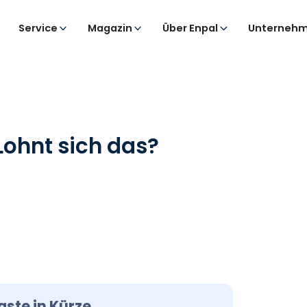
Service
Magazin
Über Enpal
Unternehm
ohnt sich das?
ste in Kürze