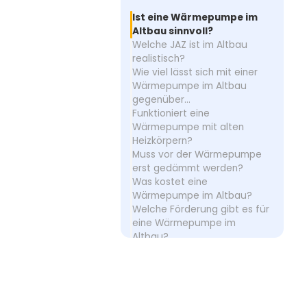
Ist eine Wärmepumpe im
Altbau sinnvoll?
Welche JAZ ist im Altbau
realistisch?
Wie viel lässt sich mit einer
Wärmepumpe im Altbau
gegenüber...
Funktioniert eine
Wärmepumpe mit alten
Heizkörpern?
Muss vor der Wärmepumpe
erst gedämmt werden?
Was kostet eine
Wärmepumpe im Altbau?
Welche Förderung gibt es für
eine Wärmepumpe im
Altbau?
Wie läuft die Installation einer
Wärmepumpe im Altbau ab?
Planung einer Wärmepumpe
im Altbau
Erfahrungen mit