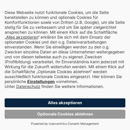
1. Platz
Der Green Hero Award zeichnet Gründer und
Unternehmen aus, die sich mit ihren
nachhaltigen Geschäftsmodellen dem Erhalt der
Erde widmen.
Alle Infos hier
Deutschlands Top Companies 2023
LinkedIn
LinkedIn hat die 25 besten Arbeitgeber
Deutschlands ausgezeichnet. Auch Enpal ist in