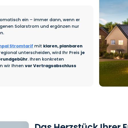
tomatisch ein – immer dann, wenn er
 eigenen Solarstrom und ergänzen nur
en.
npal Stromtarif
mit
klaren, planbaren
regional unterscheiden, wird Ihr Preis
je
 Grundgebühr
. Ihren konkreten
n wir Ihnen
vor Vertragsabschluss
Das Herzstück Ihrer 