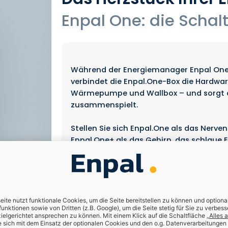
Enpal One: die Schal
Während der Energiemanager Enpal One+ 
verbindet die Enpal.One-Box die Hardw
Wärmepumpe und Wallbox – und sorgt da
zusammenspielt.
Stellen Sie sich Enpal.One als das Nerven
Enpal.One+ als das Gehirn, das schlaue E