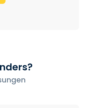
nders?
ösungen