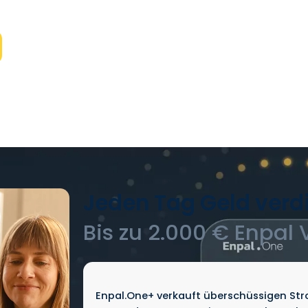
nachhaltig.
Jeden Tag Geld verd
Bis zu 2.000 € Enpal
Enpal.One+ verkauft überschüssigen St