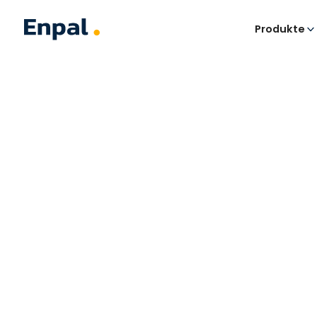
Produkte
Intelligente
Energiema
Enpal.One+
Enpal.One+ vernetzt Ihre Gerä
Gesamtsystem, mit dem Ihre En