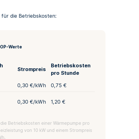
für die Betriebskosten:
 COP-Werte
h
Betriebskosten
Strompreis
pro Stunde
0,30 €/kWh
0,75 €
0,30 €/kWh
1,20 €
e die Betriebskosten einer Wärmepumpe pro
Heizleistung von 10 kW und einem Strompreis
Wh.