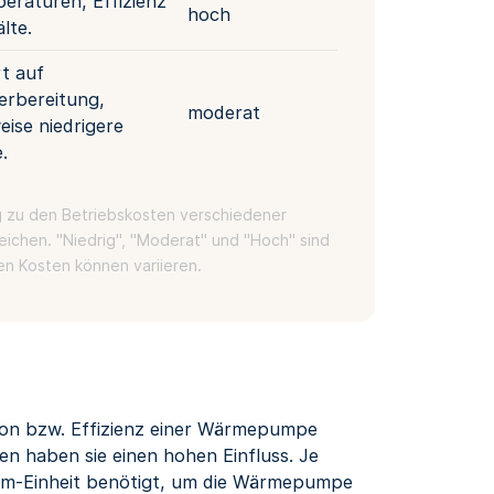
raturen, Effizienz
hoch
älte.
rt auf
rbereitung,
moderat
eise niedrigere
.
ng zu den Betriebskosten verschiedener
chen. "Niedrig", "Moderat" und "Hoch" sind
en Kosten können variieren.
?
tion bzw. Effizienz einer Wärmepumpe
n haben sie einen hohen Einfluss. Je
om-Einheit benötigt, um die Wärmepumpe