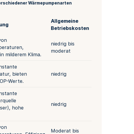
verschiedener Wärmepumpenarten
Allgemeine
bung
Betriebskosten
von
niedrig bis
eraturen,
moderat
 in milderem Klima.
nstante
tur, bieten
niedrig
COP-Werte.
nstante
rquelle
niedrig
ser), hohe
von
Moderat bis