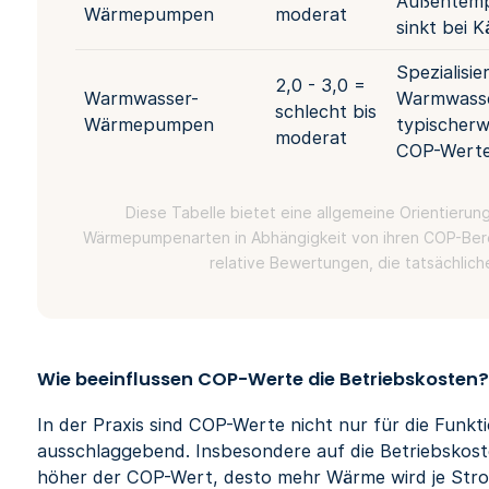
Außentempe
Wärmepumpen
moderat
sinkt bei K
Spezialisie
2,0 - 3,0 =
Warmwasser-
Warmwasse
schlecht bis
Wärmepumpen
typischerw
moderat
COP-Werte
Diese Tabelle bietet eine allgemeine Orientieru
Wärmepumpenarten in Abhängigkeit von ihren COP-Berei
relative Bewertungen, die tatsächlich
Wie beeinflussen COP-Werte die Betriebskosten
In der Praxis sind COP-Werte nicht nur für die Funk
ausschlaggebend. Insbesondere auf die Betriebskoste
höher der COP-Wert, desto mehr Wärme wird je Str