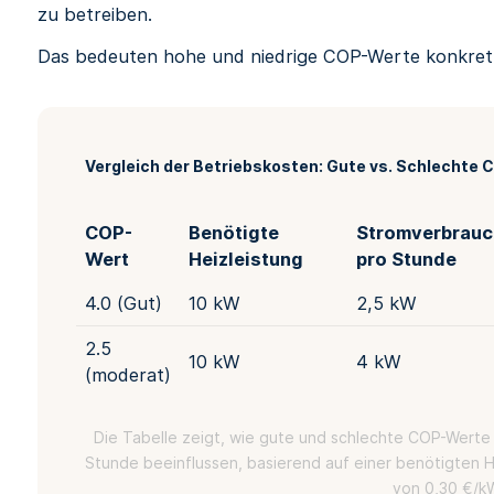
zu betreiben.
Das bedeuten hohe und niedrige COP-Werte konkret 
Vergleich der Betriebskosten: Gute vs. Schlechte
COP-
Benötigte
Stromverbrauc
Wert
Heizleistung
pro Stunde
4.0 (Gut)
10 kW
2,5 kW
2.5
10 kW
4 kW
(moderat)
Die Tabelle zeigt, wie gute und schlechte COP-Wert
Stunde beeinflussen, basierend auf einer benötigten 
von 0,30 €/k