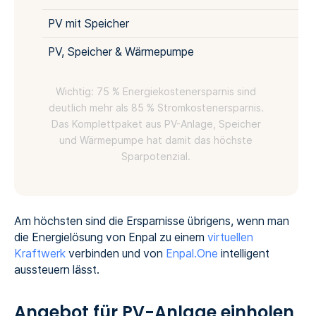
PV mit Speicher
PV, Speicher & Wärmepumpe
Wichtig: 75 % Energiekostenersparnis sind
deutlich mehr als 85 % Stromkostenersparnis.
Das Komplettpaket aus PV-Anlage, Speicher
und Wärmepumpe hat damit das höchste
Sparpotenzial.
Am höchsten sind die Ersparnisse übrigens, wenn man
die Energielösung von Enpal zu einem
virtuellen
Kraftwerk
verbinden und von
Enpal.One
intelligent
aussteuern lässt.
Angebot für PV-Anlage einholen