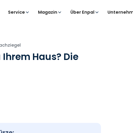
Service
Magazin
Über Enpal
Unternehm
achziegel
 Ihrem Haus? Die
ürze: