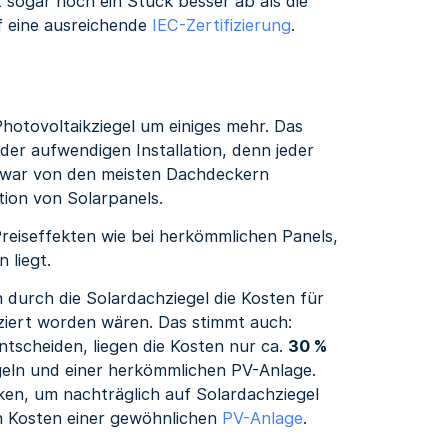
t sogar noch ein Stück besser ab als die
f eine ausreichende
IEC-Zertifizierung
.
hotovoltaikziegel um einiges mehr. Das
 der aufwendigen Installation, denn jeder
n zwar von den meisten Dachdeckern
tion von Solarpanels.
Preiseffekten wie bei herkömmlichen Panels,
 liegt.
h durch die Solardachziegel die Kosten für
tziert worden wären. Das stimmt auch:
tscheiden, liegen die Kosten nur ca.
30 %
geln und einer herkömmlichen PV-Anlage.
ken, um nachträglich auf Solardachziegel
n Kosten einer gewöhnlichen
PV-Anlage
.