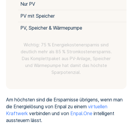
Nur PV
PV mit Speicher
PV, Speicher & Wärmepumpe
Wichtig: 75 % Energiekostenersparnis sind
deutlich mehr als 85 % Stromkostenersparnis.
Das Komplettpaket aus PV-Anlage, Speicher
und Wärmepumpe hat damit das höchste
Sparpotenzial.
Am höchsten sind die Ersparnisse übrigens, wenn man
die Energielösung von Enpal zu einem
virtuellen
Kraftwerk
verbinden und von
Enpal.One
intelligent
aussteuern lässt.