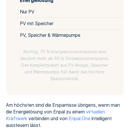
Energielösung
Nur PV
PV mit Speicher
PV, Speicher & Wärmepumpe
Wichtig: 75 % Energiekostenersparnis sind
deutlich mehr als 85 % Stromkostenersparnis.
Das Komplettpaket aus PV-Anlage, Speicher
und Wärmepumpe hat damit das höchste
Sparpotenzial.
Am höchsten sind die Ersparnisse übrigens, wenn man
die Energielösung von Enpal zu einem
virtuellen
Kraftwerk
verbinden und von
Enpal.One
intelligent
aussteuern lässt.