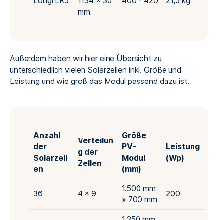
Longi LR5
1134 x 30
400 - 420
21,5 kg
mm
Außerdem haben wir hier eine Übersicht zu
unterschiedlich vielen Solarzellen inkl. Größe und
Leistung und wie groß das Modul passend dazu ist.
Anzahl
Größe
Verteilun
der
PV-
Leistung
g der
Solarzell
Modul
(Wp)
Zellen
en
(mm)
1.500 mm
36
4 x 9
200
x 700 mm
1.350 mm