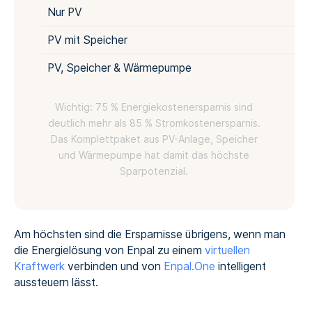
Nur PV
PV mit Speicher
PV, Speicher & Wärmepumpe
Wichtig: 75 % Energiekostenersparnis sind
deutlich mehr als 85 % Stromkostenersparnis.
Das Komplettpaket aus PV-Anlage, Speicher
und Wärmepumpe hat damit das höchste
Sparpotenzial.
Am höchsten sind die Ersparnisse übrigens, wenn man
die Energielösung von Enpal zu einem
virtuellen
Kraftwerk
verbinden und von
Enpal.One
intelligent
aussteuern lässt.