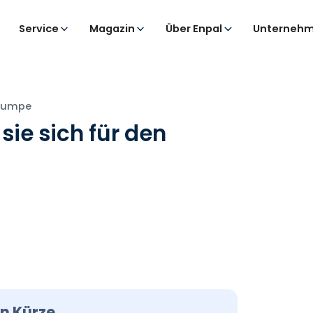
Service
Magazin
Über Enpal
Unternehm
pumpe
e sich für den
n Kürze