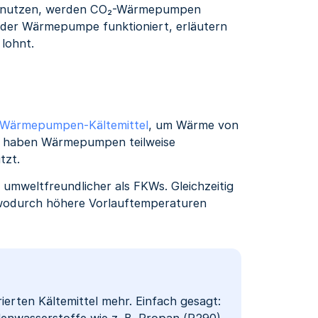
el nutzen, werden CO₂-Wärmepumpen
rt der Wärmepumpe funktioniert, erläutern
 lohnt.
Wärmepumpen-Kältemittel
, um Wärme von
er haben Wärmepumpen teilweise
tzt.
h umweltfreundlicher als FKWs. Gleichzeitig
 wodurch höhere Vorlauftemperaturen
ten Kältemittel mehr. Einfach gesagt:
enwasserstoffe wie z. B. Propan (R290)