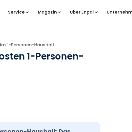
Service
Magazin
Über Enpal
Unternehm
im 1-Personen-Haushalt
osten 1-Personen-
ersonen-Haushalt: Das