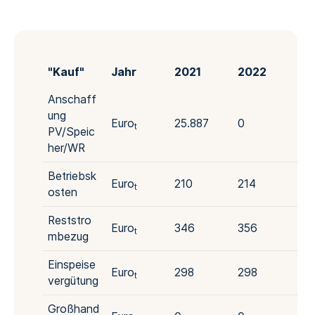
"Kauf"
Jahr
2021
2022
20
Anschaff
ung
Euro
25.887
0
0
t
PV/Speic
her/WR
Betriebsk
Euro
210
214
21
t
osten
Reststro
Euro
346
356
36
t
mbezug
Einspeise
Euro
298
298
29
t
vergütung
Großhand