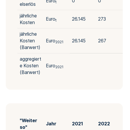
Euro
0
0
0
t
elserlös
jährliche
Euro
26.145
273
28
t
Kosten
jährliche
Kosten
Euro
26.145
267
27
2021
(Barwert)
aggregiert
e Kosten
Euro
2021
(Barwert)
"Weiter
Jahr
2021
2022
20
so"