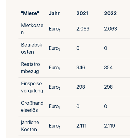
"Miete"
Jahr
2021
2022
20
Mietkoste
Euro
2.063
2.063
2.
t
n
Betriebsk
Euro
0
0
0
t
osten
Reststro
Euro
346
354
36
t
mbezug
Einspeise
Euro
298
298
29
t
vergütung
Großhand
Euro
0
0
0
t
elserlös
jährliche
Euro
2.111
2.119
2.
t
Kosten