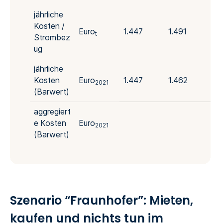
jährliche
Kosten /
Euro
1.447
1.491
1.
t
Strombez
ug
jährliche
Kosten
Euro
1.447
1.462
1.
2021
(Barwert)
aggregiert
e Kosten
Euro
2021
(Barwert)
Szenario “Fraunhofer”: Mieten,
kaufen und nichts tun im