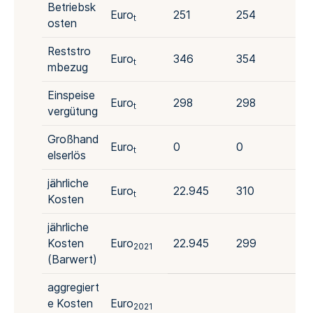
Betriebsk
Euro
251
254
25
t
osten
Reststro
Euro
346
354
36
t
mbezug
Einspeise
Euro
298
298
29
t
vergütung
Großhand
Euro
0
0
0
t
elserlös
jährliche
Euro
22.945
310
32
t
Kosten
jährliche
Kosten
Euro
22.945
299
30
2021
(Barwert)
aggregiert
e Kosten
Euro
2021