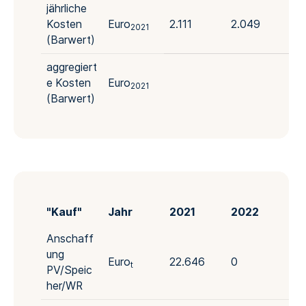
jährliche
Kosten
Euro
2.111
2.049
1.
2021
(Barwert)
aggregiert
e Kosten
Euro
2021
(Barwert)
"Kauf"
Jahr
2021
2022
20
Anschaff
ung
Euro
22.646
0
0
t
PV/Speic
her/WR