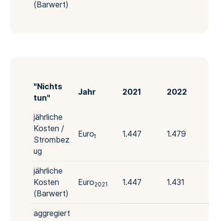
(Barwert)
"Nichts
Jahr
2021
2022
20
tun"
jährliche
Kosten /
Euro
1.447
1.479
1.
t
Strombez
ug
jährliche
Kosten
Euro
1.447
1.431
1.
2021
(Barwert)
aggregiert