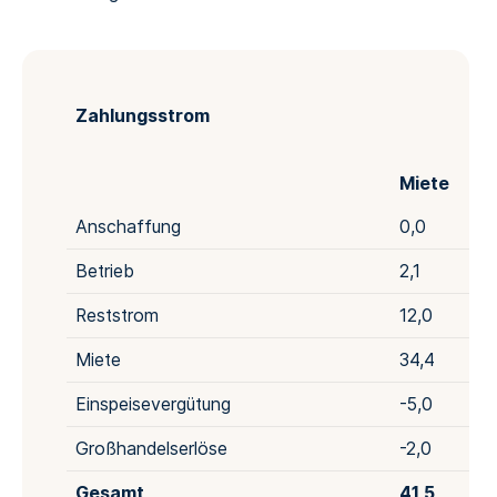
Zahlungsstrom
Miete
Anschaffung
0,0
Betrieb
2,1
Reststrom
12,0
Miete
34,4
Einspeisevergütung
-5,0
Großhandelserlöse
-2,0
Gesamt
41,5