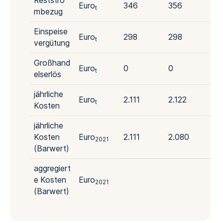
Reststro
Euro
346
356
36
t
mbezug
Einspeise
Euro
298
298
29
t
vergütung
Großhand
Euro
0
0
0
t
elserlös
jährliche
Euro
2.111
2.122
2.
t
Kosten
jährliche
Kosten
Euro
2.111
2.080
2.
2021
(Barwert)
aggregiert
e Kosten
Euro
2021
(Barwert)