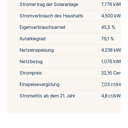
Stromertrag der Solaranlage
7.776 kWh pr
Stromverbrauch des Haushalts
4.500 kWh pr
Eigenverbrauchsanteil
45,5 %
Autarkiegrad
76,1 %
Netzeinspeisung
4.238 kWh pr
Netzbezug
1.076 kWh pr
Strompreis
32,16 Cent im
Einspeisevergütung
7,03 ct/kWh
Stromerlös ab dem 21. Jahr
4,8 ct/kWh