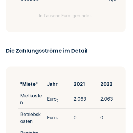
In Tausend Euro, gerundet.
Die Zahlungsströme im Detail
"Miete"
Jahr
2021
2022
20
Mietkoste
Euro
2.063
2.063
2.
t
n
Betriebsk
Euro
0
0
0
t
osten