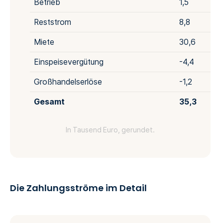
Betrieb
1,5
Reststrom
8,8
Miete
30,6
Einspeisevergütung
-4,4
Großhandelserlöse
-1,2
Gesamt
35,3
In Tausend Euro, gerundet.
Die Zahlungsströme im Detail