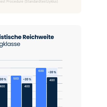
est Procedure (Standardtestzyklus)