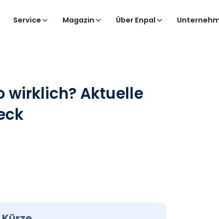
Service
Magazin
Über Enpal
Unternehm
 wirklich? Aktuelle
eck
 Kürze