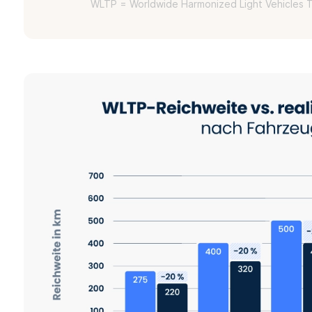
WLTP = Worldwide Harmonized Light Vehicles T