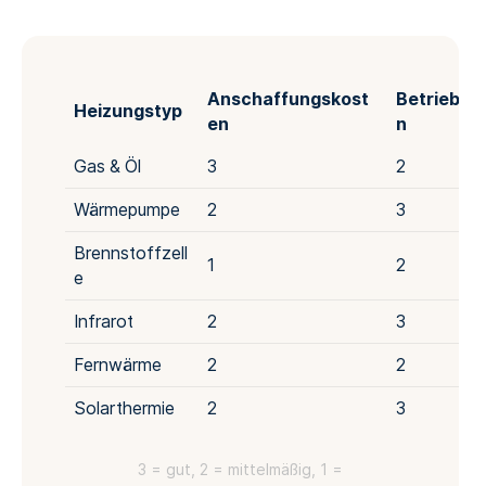
Anschaffungskost
Betriebsk
Heizungstyp
en
n
Gas & Öl
3
2
Wärmepumpe
2
3
Brennstoffzell
1
2
e
Infrarot
2
3
Fernwärme
2
2
Solarthermie
2
3
3 = gut, 2 = mittelmäßig, 1 =