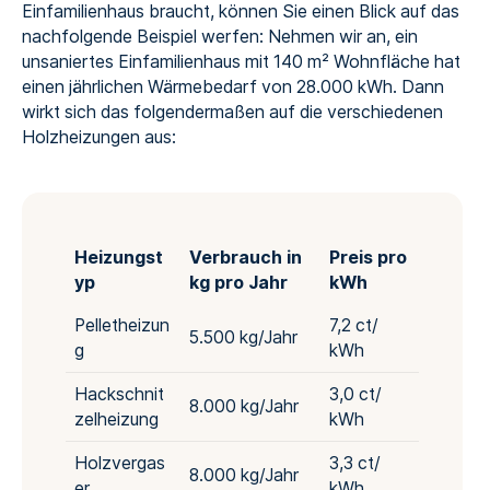
Einfamilienhaus braucht, können Sie einen Blick auf das
nachfolgende Beispiel werfen: Nehmen wir an, ein
unsaniertes Einfamilienhaus mit 140 m² Wohnfläche hat
einen jährlichen Wärmebedarf von 28.000 kWh. Dann
wirkt sich das folgendermaßen auf die verschiedenen
Holzheizungen aus:
Heizungst
Verbrauch in
Preis pro
yp
kg pro Jahr
kWh
Pelletheizun
7,2 ct/
5.500 kg/Jahr
g
kWh
Hackschnit
3,0 ct/
8.000 kg/Jahr
zelheizung
kWh
Holzvergas
3,3 ct/
8.000 kg/Jahr
er
kWh