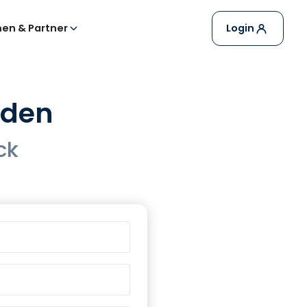
en & Partner
Login
rden
ck