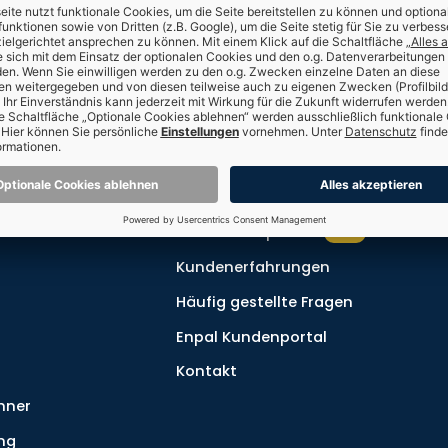
Meh
nen
Für Kunden
Freunde empfehlen
300€
Kundenerfahrungen
Häufig gestellte Fragen
Enpal Kundenportal
Kontakt
hner
ng