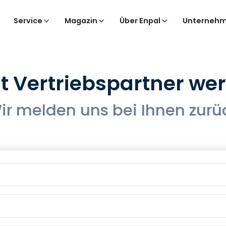
Service
Magazin
Über Enpal
Unternehm
zt Vertriebspartner we
ir melden uns bei Ihnen zurü