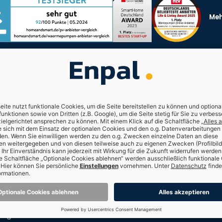
Meh
nen
Für Kunden
Freunde empfehlen
300€
Kundenerfahrungen
Häufig gestellte Fragen
Enpal Kundenportal
Kontakt
hner
ng
tangaben