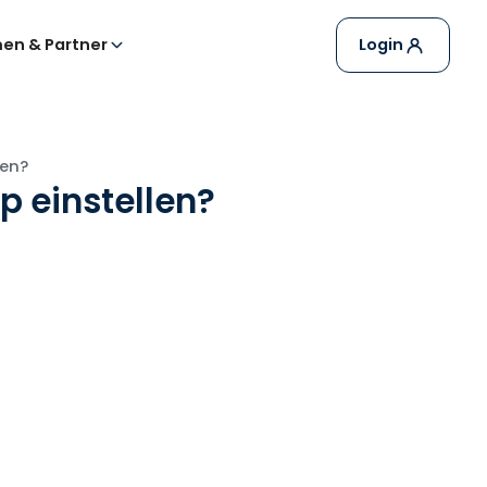
en & Partner
Login
len?
p einstellen?