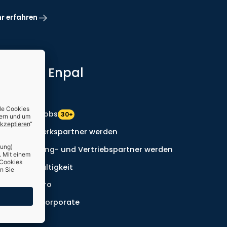
r erfahren
Über Enpal
Presse
Enpal Jobs
30+
Handwerkspartner werden
Marketing- und Vertriebspartner werden
Nachhaltigkeit
Enpal.pro
Enpal Corporate