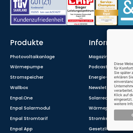
Produkte
Informatio
Photovoltaikanlage
Magazin
Wärmepumpe
Podcast
Stromspeicher
Energie-Lexikon
Wallbox
Newsletter
Enpal.One
Solarrechner
Enpal Solarmodul
Wärmepumpenrec
Enpal Stromtarif
Stromkennzeichnu
Enpal App
Gesetzliche Pflich