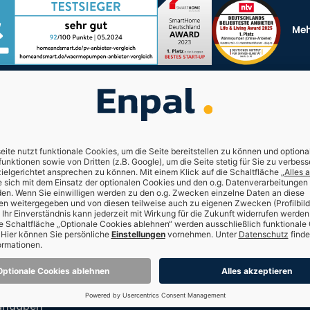
Meh
nen
Für Kunden
Freunde empfehlen
300€
Kundenerfahrungen
Häufig gestellte Fragen
Enpal Kundenportal
Kontakt
hner
ng
tangaben