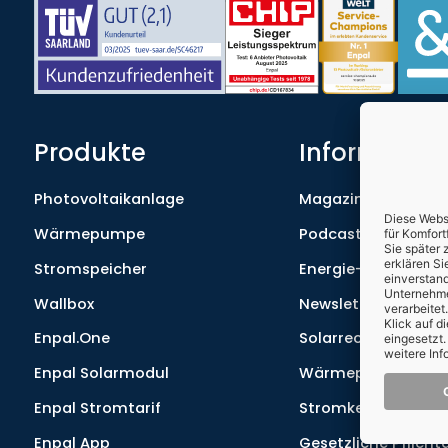
Produkte
Informatio
Photovoltaikanlage
Magazin
Wärmepumpe
Podcast
Stromspeicher
Energie-Lexikon
Wallbox
Newsletter
Enpal.One
Solarrechner
Enpal Solarmodul
Wärmepumpenrec
Enpal Stromtarif
Stromkennzeichnu
Enpal App
Gesetzliche Pflich