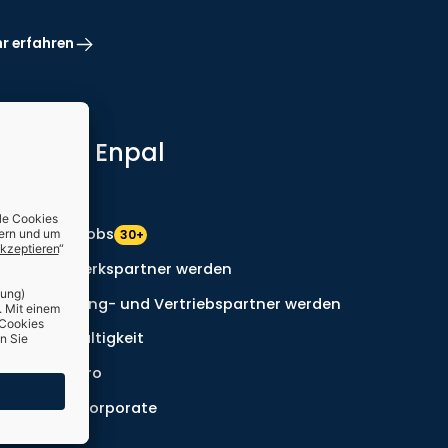
r erfahren
Über Enpal
Presse
Enpal Jobs
30+
Handwerkspartner werden
Marketing- und Vertriebspartner werden
Nachhaltigkeit
Enpal.pro
Enpal Corporate