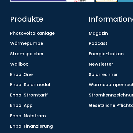
Produkte
Informatio
Photovoltaikanlage
Magazin
Wärmepumpe
Podcast
Stromspeicher
Energie-Lexikon
Wallbox
Newsletter
Enpal.One
Solarrechner
Enpal Solarmodul
Wärmepumpenrec
Enpal Stromtarif
Stromkennzeichnu
Enpal App
Gesetzliche Pflich
Enpal Notstrom
Enpal Finanzierung