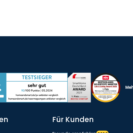
Meh
nen
Für Kunden