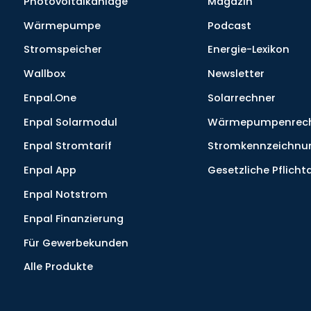
Photovoltaikanlage
Magazin
Wärmepumpe
Podcast
Stromspeicher
Energie-Lexikon
Wallbox
Newsletter
Enpal.One
Solarrechner
Enpal Solarmodul
Wärmepumpenrec
Enpal Stromtarif
Stromkennzeichnu
Enpal App
Gesetzliche Pflich
Enpal Notstrom
Enpal Finanzierung
Für Gewerbekunden
Alle Produkte