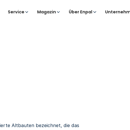
Service
Magazin
Über Enpal
Unternehm
erte Altbauten bezeichnet, die das