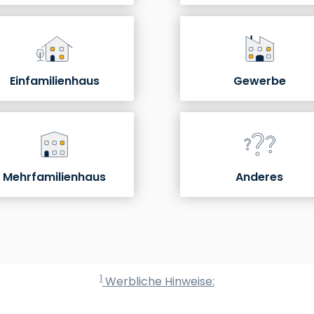
Einfamilienhaus
Gewerbe
Mehrfamilienhaus
Anderes
1
Werbliche Hinweise:
rechnung für ein halbes Jahr
rteten Kosten für den Restbezug an Strom zahlen wir 