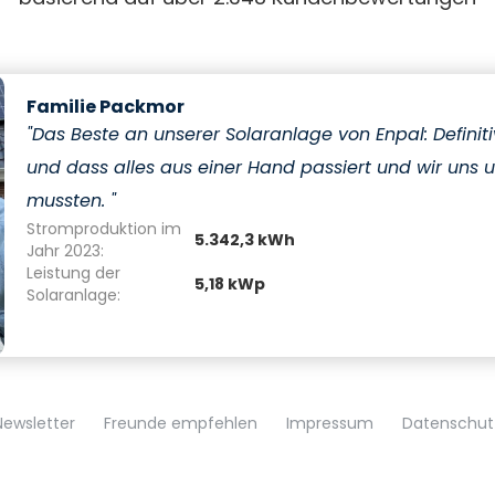
al Vergütung durch Direktvermarktung mind. 557 € (ü
r 2024
mart zum Testsieger 2024 im Vergleich von Photovolt
Familie Packmor
n gewählt. Mehr dazu
hier.
"Das Beste an unserer Solaranlage von Enpal: Defini
B2C-Solaranlagen Segment
und dass alles aus einer Hand passiert und wir uns
atista-Ranking im Auftrag
von Enpal das umsatzstärks
mussten. "
PV-Aufdachanlagen im Endkundensegment (B2C) in Deu
Stromproduktion im
5.342,3 kWh
Jahr 2023:
Leistung der
5,18 kWp
Solaranlage:
eit
 Kundenzufriedenheit finden Sie
hier.
 zu unserem Produkt finden Sie
hier.
Newsletter
Freunde empfehlen
Impressum
Datenschut