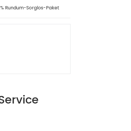
0% Rundum-Sorglos-Paket
ontage
de Leistungen sind
eratung, Montage
artung und
nlage. Speicher und
ist der günstigste
Enpal Vergütung pro
Service
ahresertrag 850 kWh
taatliche
gütung = 256 €.