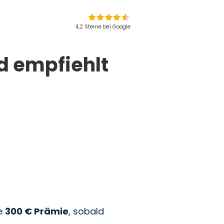
4,2 Sterne bei Google
d empfiehlt
e
300 € Prämie
, sobald