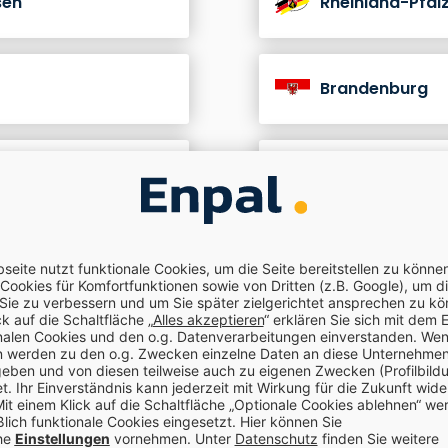
sen
Rheinland-Pfal
Brandenburg
olstein
Ich lebe in einem an
ene Kunden
0 € Anfangsinvestition
100 
Geprüfte Kundenzufriendenheit (TÜV)