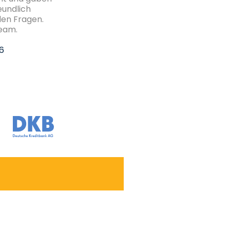
eundlich
den Fragen.
Team.
26