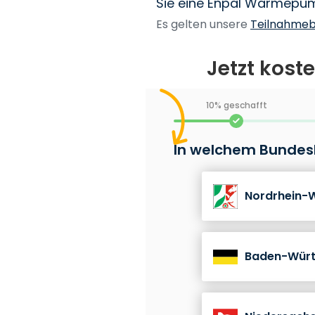
Sie eine Enpal Wärmepump
Es gelten unsere
Teilnahme
Jetzt kost
10% geschafft
In welchem Bundesl
Nordrhein-
Baden-Wür