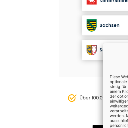
Niedersach
Sachsen
Schleswig-H
Über 100.000 zufried