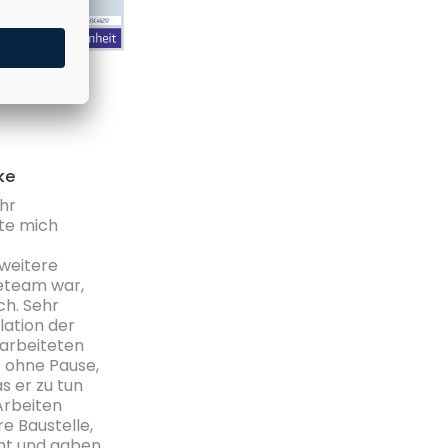
ke
hr
te mich
weitere
eteam war,
ch. Sehr
llation der
 arbeiteten
t ohne Pause,
s er zu tun
Arbeiten
re Baustelle,
mt und gaben