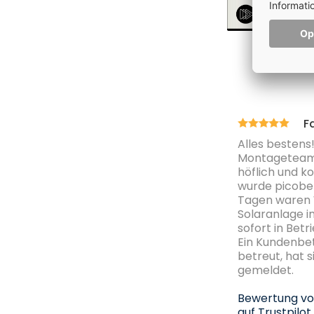
F
Alles bestens!
Montageteams
höflich und k
wurde picobell
Tagen waren
Solaranlage in
sofort in Be
Ein Kundenbet
betreut, hat 
gemeldet.
Bewertung 
auf Trustpilot