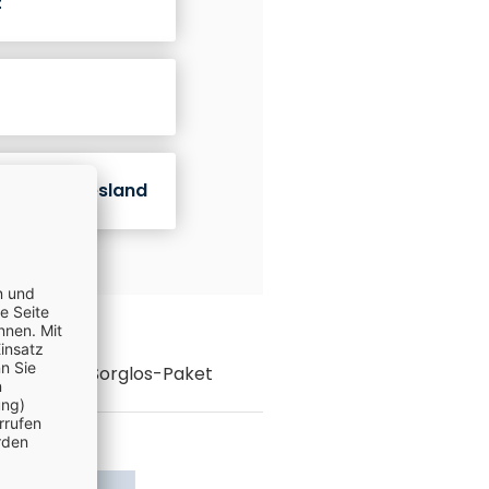
z
deren Bundesland
% Rundum-Sorglos-Paket