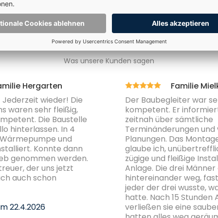
Für weitere Infos klicken Sie direkt auf die Auszeichnung oder hier
Was unsere Kunden sagen
amilie Hergarten
Familie Miel
 Jederzeit wieder! Die
Der Baubegleiter war se
 waren sehr fleißig,
kompetent. Er informier
ompetent. Die Baustelle
zeitnah über sämtliche
o hinterlassen. In 4
Terminänderungen und 
 Wärmepumpe und
Planungen. Das Montag
stalliert. Konnte dann
glaube ich, unübertreffli
trieb genommen werden.
zügige und fleißige Insta
reuer, der uns jetzt
Anlage. Die drei Männer
sich auch schon
hintereinander weg, fas
jeder der drei wusste, wa
hatte. Nach 15 Stunden 
vom
22.4.2026
verließen sie eine saube
hatten alles weg geräu