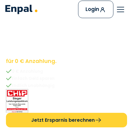
Login
Solaranlage &
Wärmepumpe
für 0 € Anzahlung.
0 € Anzahlung
Einfach Geld sparen
Endlich unabhängig
Jetzt Ersparnis berechnen