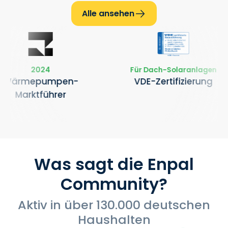
Alle ansehen
Für Dach-Solaranlagen
Photov
mpen-
VDE-Zertifizierung
Nr. 1
rer
im
Was sagt die Enpal
Community?
‍Aktiv in über 130.000 deutschen
Haushalten